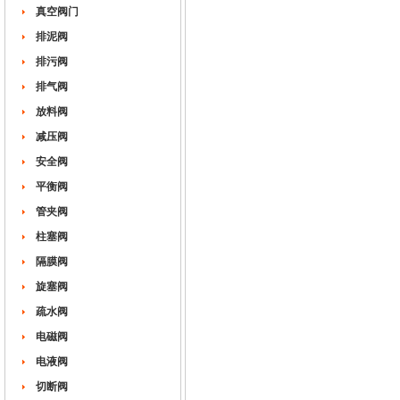
真空阀门
排泥阀
排污阀
排气阀
放料阀
减压阀
安全阀
平衡阀
管夹阀
柱塞阀
隔膜阀
旋塞阀
疏水阀
电磁阀
电液阀
切断阀