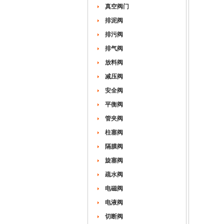
真空阀门
排泥阀
排污阀
排气阀
放料阀
减压阀
安全阀
平衡阀
管夹阀
柱塞阀
隔膜阀
旋塞阀
疏水阀
电磁阀
电液阀
切断阀