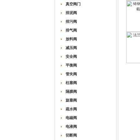
真空阀门
排泥阀
排污阀
排气阀
放料阀
减压阀
安全阀
平衡阀
管夹阀
柱塞阀
隔膜阀
旋塞阀
疏水阀
电磁阀
电液阀
切断阀