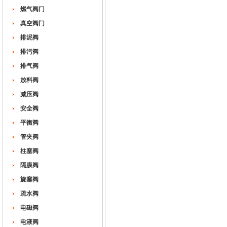
燃气阀门
真空阀门
排泥阀
排污阀
排气阀
放料阀
减压阀
安全阀
平衡阀
管夹阀
柱塞阀
隔膜阀
旋塞阀
疏水阀
电磁阀
电液阀