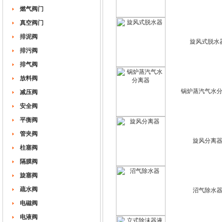
燃气阀门
真空阀门
排泥阀
旋风式脱水
排污阀
排气阀
放料阀
锅炉蒸汽气水
减压阀
安全阀
平衡阀
管夹阀
旋风分离
柱塞阀
隔膜阀
旋塞阀
疏水阀
沼气除水
电磁阀
电液阀