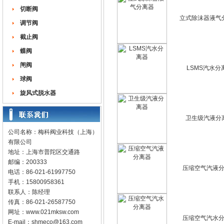
切断阀
立式除沫器液气
调节阀
截止阀
蝶阀
闸阀
LSMS汽水分
球阀
旋风式脱水器
卫生级汽液分
公司名称：梅科阀业科技（上海）
有限公司
地址：上海市普陀区交通路
邮编：200333
压缩空气汽液
电话：86-021-61997750
手机：15800958361
联系人：陈经理
传真：86-021-26587750
网址：
www.021mksw.com
压缩空气汽水
E-mail：
shmeco@163.com