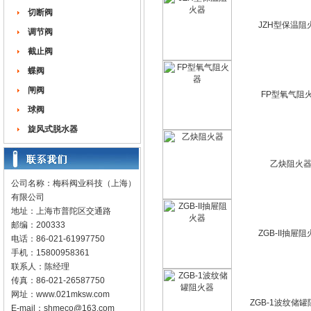
切断阀
JZH型保温阻
调节阀
截止阀
蝶阀
闸阀
FP型氧气阻
球阀
旋风式脱水器
乙炔阻火
公司名称：梅科阀业科技（上海）
有限公司
地址：上海市普陀区交通路
邮编：200333
ZGB-II抽屉
电话：86-021-61997750
手机：15800958361
联系人：陈经理
传真：86-021-26587750
网址：
www.021mksw.com
ZGB-1波纹储
E-mail：
shmeco@163.com