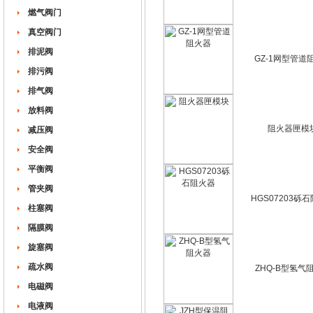
燃气阀门
真空阀门
排泥阀
GZ-1网型管道
排污阀
排气阀
放料阀
阻火器匣模
减压阀
安全阀
平衡阀
管夹阀
HGS07203砾
柱塞阀
隔膜阀
旋塞阀
疏水阀
ZHQ-B型氢气
电磁阀
电液阀