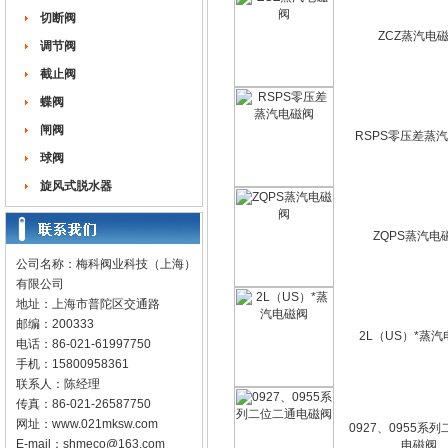
切断阀
ZCZ蒸汽电
调节阀
截止阀
蝶阀
闸阀
RSPS零压差蒸
球阀
旋风式脱水器
ZQPS蒸汽电
公司名称：梅科阀业科技（上海）
有限公司
地址：上海市普陀区交通路
邮编：200333
2L（US）*蒸
电话：86-021-61997750
手机：15800958361
联系人：陈经理
传真：86-021-26587750
网址：
www.021mksw.com
0927、0955系
E-mail：
shmeco@163.com
电磁阀