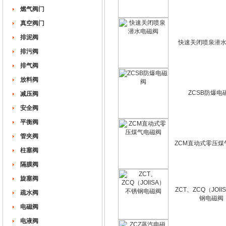
燃气阀门
真空阀门
排泥阀
快速关闭喷泉潜
排污阀
排气阀
放料阀
ZCSB防爆电
减压阀
安全阀
平衡阀
管夹阀
ZCM直动式零压煤
柱塞阀
隔膜阀
旋塞阀
ZCT、ZCQ（JOI
疏水阀
钢电磁阀
电磁阀
电液阀