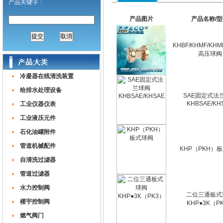
产品关键字：
产品图片
产品名称/
KHBF/KHMF/KH
高压球阀
冷凝器在线清洗装置
给排水处理设备
SAE固定式法
KHBSAE/KH
工业仪器仪表
工业液压元件
石化油罐附件
管道机械配件
KHP（PKH）
自清洗过滤器
管道过滤器
水力控制阀
二位三通板式
楼宇控制阀
KHP●3K（P
燃气阀门