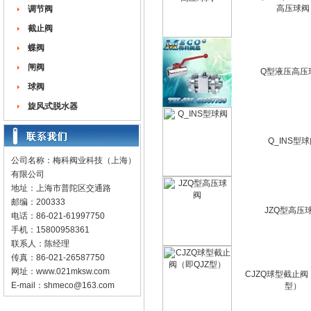
高压球阀
调节阀
截止阀
蝶阀
闸阀
Q型液压高压
球阀
旋风式脱水器
Q_INS型
公司名称：梅科阀业科技（上海）
有限公司
地址：上海市普陀区交通路
邮编：200333
JZQ型高压
电话：86-021-61997750
手机：15800958361
联系人：陈经理
传真：86-021-26587750
网址：
www.021mksw.com
CJZQ球型截止阀
E-mail：
shmeco@163.com
型）