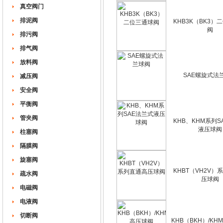
真空阀门
排泥阀
KHB3K（BK3）
阀
排污阀
排气阀
放料阀
SAE螺旋式法
减压阀
安全阀
平衡阀
管夹阀
KHB、KHM系列S
液压球阀
柱塞阀
隔膜阀
旋塞阀
KHBT（VH2V）
疏水阀
压球阀
电磁阀
电液阀
切断阀
KHB（BKH）/KH