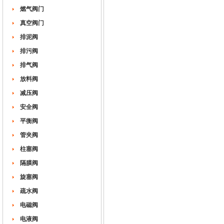
燃气阀门
真空阀门
排泥阀
排污阀
排气阀
放料阀
减压阀
安全阀
平衡阀
管夹阀
柱塞阀
隔膜阀
旋塞阀
疏水阀
电磁阀
电液阀