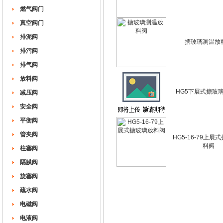
燃气阀门
真空阀门
排泥阀
搪玻璃测温放
排污阀
排气阀
放料阀
HG5下展式搪玻
减压阀
安全阀
平衡阀
管夹阀
HG5-16-79上展
料阀
柱塞阀
隔膜阀
旋塞阀
疏水阀
电磁阀
电液阀