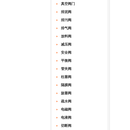
真空阀门
排泥阀
排污阀
排气阀
放料阀
减压阀
安全阀
平衡阀
管夹阀
柱塞阀
隔膜阀
旋塞阀
疏水阀
电磁阀
电液阀
切断阀