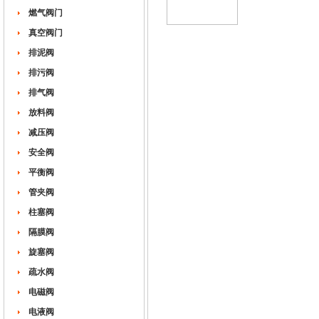
燃气阀门
真空阀门
排泥阀
排污阀
排气阀
放料阀
减压阀
安全阀
平衡阀
管夹阀
柱塞阀
隔膜阀
旋塞阀
疏水阀
电磁阀
电液阀