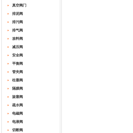
真空阀门
排泥阀
排污阀
排气阀
放料阀
减压阀
安全阀
平衡阀
管夹阀
柱塞阀
隔膜阀
旋塞阀
疏水阀
电磁阀
电液阀
切断阀