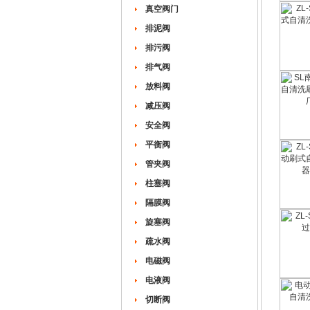
真空阀门
排泥阀
排污阀
排气阀
放料阀
减压阀
安全阀
平衡阀
管夹阀
柱塞阀
隔膜阀
旋塞阀
疏水阀
电磁阀
电液阀
切断阀