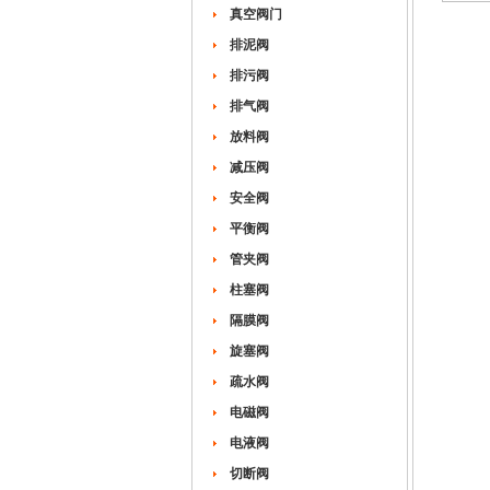
真空阀门
排泥阀
排污阀
排气阀
放料阀
减压阀
安全阀
平衡阀
管夹阀
柱塞阀
隔膜阀
旋塞阀
疏水阀
电磁阀
电液阀
切断阀