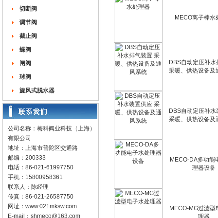
切断阀
MECO离子棒水
调节阀
截止阀
蝶阀
DBS自动定压补水
闸阀
采暖、供热设备及
球阀
旋风式脱水器
DBS自动定压补水
采暖、供热设备及
公司名称：梅科阀业科技（上海）
有限公司
地址：上海市普陀区交通路
邮编：200333
MECO-DA多功
电话：86-021-61997750
理器设备
手机：15800958361
联系人：陈经理
传真：86-021-26587750
网址：
www.021mksw.com
MECO-MG过滤
E-mail：
shmeco@163.com
理器