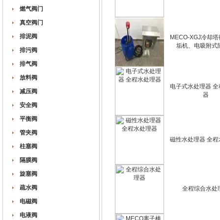
燃气阀门
真空阀门
排泥阀
MECO-XGJ冷却
垢机、电吸附式
排污阀
排气阀
放料阀
电子式水处理器 全
减压阀
器
安全阀
平衡阀
管夹阀
磁性水处理器 全程
柱塞阀
隔膜阀
旋塞阀
疏水阀
全程综合水处
电磁阀
电液阀