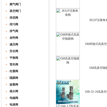
燃气阀门
真空阀门
排泥阀
J611F活塞角
排污阀
排气阀
放料阀
GM焊接式高真空
减压阀
安全阀
平衡阀
管夹阀
GM高真空隔
柱塞阀
隔膜阀
旋塞阀
疏水阀
GW-J2-J4高真
电磁阀
电液阀