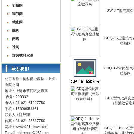
切断阀
GW-J-T型高真
调节阀
截止阀
蝶阀
GDQ-JS三通式
闸阀
挡板阀
球阀
旋风式脱水器
GDQ-J-A常闭型
挡板阀
公司名称：梅科阀业科技（上海）
有限公司
地址：上海市普陀区交通路
邮编：200333
GDQ型气动高真
电话：86-021-61997750
（带波纹管密
手机：15800958361
联系人：陈经理
传真：86-021-26587750
网址：
www.021mksw.com
GDQ-J（b）-A
E-mail：
shmeco@163.com
空挡板阀（带波纹