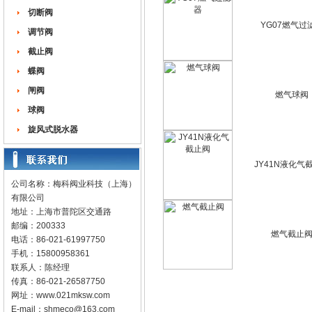
切断阀
YG07燃气过
调节阀
截止阀
蝶阀
闸阀
燃气球阀
球阀
旋风式脱水器
JY41N液化气
公司名称：梅科阀业科技（上海）
有限公司
地址：上海市普陀区交通路
邮编：200333
燃气截止
电话：86-021-61997750
手机：15800958361
联系人：陈经理
传真：86-021-26587750
网址：
www.021mksw.com
E-mail：
shmeco@163.com