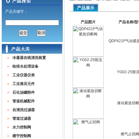
产品展示
产品关键字：
产品图片
产品名称/型
QDP421F气动
冷凝器在线清洗装置
给排水处理设备
YG02-25限
工业仪器仪表
工业液压元件
石化油罐附件
管道机械配件
液动紧急切
自清洗过滤器
管道过滤器
水力控制阀
燃气止回
楼宇控制阀