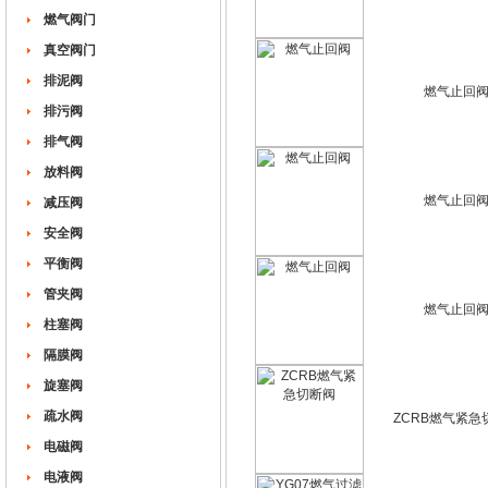
燃气阀门
真空阀门
排泥阀
燃气止回
排污阀
排气阀
放料阀
燃气止回
减压阀
安全阀
平衡阀
管夹阀
燃气止回
柱塞阀
隔膜阀
旋塞阀
疏水阀
ZCRB燃气紧急
电磁阀
电液阀