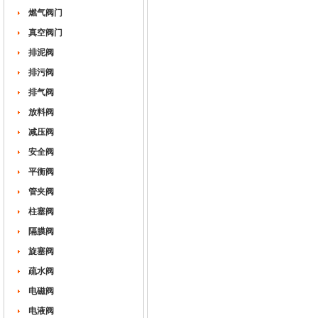
燃气阀门
真空阀门
排泥阀
排污阀
排气阀
放料阀
减压阀
安全阀
平衡阀
管夹阀
柱塞阀
隔膜阀
旋塞阀
疏水阀
电磁阀
电液阀