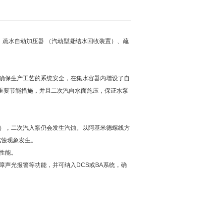
 疏水自动加压器 （汽动型凝结水回收装置）、疏
置确保生产工艺的系统安全，在集水容器内增设了自
的重要节能措施，并且二次汽向水面施压，保证水泵
似），二次汽入泵仍会发生汽蚀。以阿基米德螺线方
汽蚀现象发生。
久性能。
障声光报警等功能，并可纳入DCS或BA系统，确