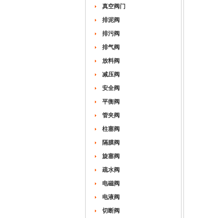
真空阀门
排泥阀
排污阀
排气阀
放料阀
减压阀
安全阀
平衡阀
管夹阀
柱塞阀
隔膜阀
旋塞阀
疏水阀
电磁阀
电液阀
切断阀