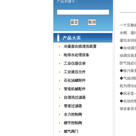
产品关键字：
一个完整
水阀、凝
凝结水回
冷凝器在线清洗装置
◆自动调
给排水处理设备
动调压装
防气蚀必
工业仪器仪表
◆除污装
工业液压元件
◆气蚀消
石化油罐附件
程为理论
管道机械配件
◆回水泵
自清洗过滤器
◆自动控
管道过滤器
保设备安
水力控制阀
楼宇控制阀
燃气阀门