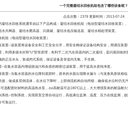
一个完整凝结水回收机组包含了哪些设备呢？
点击次数：2378 更新时间：2013-07-24
的凝结水回收系统通常由以下产品构成：凝结水回收机组（电动型凝结水回收装置）、
结水共网器、凝结水爬高器、闪蒸罐、凝结水低压输送器、凝结水精处理装置。
收机组（电动型凝结水回收装置）
压装置--该装置将设备安全和工艺安全分开，用安全阀保证设备结构安全，用调压装
置，利用多级水封和“U”型管原理，有利于二次汽在容器内的二次凝结，是闪蒸回收
须的正压水头，形成闭式系统，保证设备及管道内无氧，不生锈。
置--在集水容器内增设除油污和杂质的精密过滤装置，用于提高水质纯净度。
除装置--当集水容器的水位降到底部时，原本的水面出现降水漏斗（与龙卷风形状相
依据，做成多层倒流体，在水位下降时，上部倒流机构自动闭锁，确保低水位时仍无
--可选配密封材料的高温热水泵，zui高耐温可达180℃以上，大大增强泵体的耐温耐
制系统--控制系统，实现双泵交替自动运行，高低液位监测，温度、压力在线监测，故
全可靠运行。