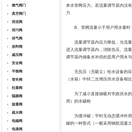
来水管网压力。若流量调节器内没有
燃气阀门
力
真空阀门
排泥阀
B、管网流量小于用户用水量时
排污阀
排气阀
流量调节器内压力降低，当流量调
放料阀
进入流量调节器内，消除负压。流量
减压阀
调节器内储备水补偿的是用户用水与
安全阀
平衡阀
无负压（无吸尘）给水设备的应用
（水箱）中转二次增压供水设备相比
管夹阀
柱塞阀
为了减小直接抽吸对市政供水的影
隔膜阀
用）的水罐称
旋塞阀
疏水阀
为缓冲罐；平时无动态缓冲作用仅
电磁阀
罐的一种形式（一般采用钢筋混凝土
电液阀