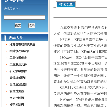
技术文章
产品关键字：
在真空系统中,我们经常遇到各种规格
方式，但是对这些法兰的区分和使用
KF系列：KF是日常真空系统中比较
冷凝器在线清洗装置
连接的管道尺寸是相对于英寸规格来说的
给排水处理设备
接尺寸可以定制)。KFzui大的到KF50
ISO系列：ISO也是用于高真空系统中的配
工业仪器仪表
ISO160直至ISO320甚至更大
工业液压元件
法兰片进行连接。要注意的是通常情
石化油罐附件
圈外，还多了一个铝制的弹簧外圈，
管道机械配件
架上面受到机台的震动或者温度的影
自清洗过滤器
CF系列：CF法兰比较容易区分
管道过滤器
要注意的是铜垫片在使用一次后密封
水力控制阀
NW系列：NW同样是用在高真空
楼宇控制阀
的相对来说多一些。前面我们说过，I