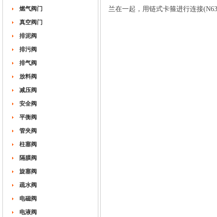
燃气阀门
兰在一起，用链式卡箍进行连接(N6
真空阀门
排泥阀
排污阀
排气阀
放料阀
减压阀
安全阀
平衡阀
管夹阀
柱塞阀
隔膜阀
旋塞阀
疏水阀
电磁阀
电液阀