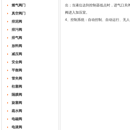
燃气阀门
出；当液位达到控制器低点时，进气口关
阀进入加压室。
真空阀门
4、控制系统：自动控制、自动运行、无人
排泥阀
排污阀
排气阀
放料阀
减压阀
安全阀
平衡阀
管夹阀
柱塞阀
隔膜阀
旋塞阀
疏水阀
电磁阀
电液阀