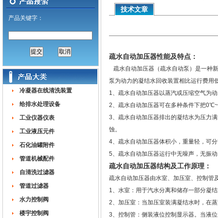
技术文章
产品关键字：
疏水自动加压器性能及特点：
疏水自动加压器（疏水自动泵）是一种新
泵为动力的凝结水回收装置相比运行费用
冷凝器在线清洗装置
1、疏水自动加压器以蒸汽或压缩空气为
给排水处理设备
2、疏水自动加压器可在多种条件下把0℃
3、疏水自动加压器排出的凝结水为压力满
工业仪器仪表
蚀。
工业液压元件
4、疏水自动加压器体积小，重量轻，可
石化油罐附件
5、疏水自动加压器运行中无噪声，无振
管道机械配件
疏水自动加压器结构及工作原理：
自清洗过滤器
疏水自动加压器由水室、加压室、控制管
管道过滤器
1、水室：用于汽水分离和储存一部分凝
水力控制阀
2、加压室：当加压室装满凝结水时，在
楼宇控制阀
3、控制管：侧装液位控制显示器。当液