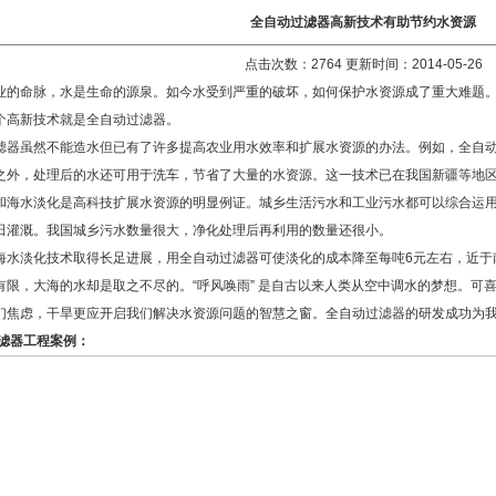
全自动过滤器高新技术有助节约水资源
点击次数：2764 更新时间：2014-05-26
的命脉，水是生命的源泉。如今水受到严重的破坏，如何保护水资源成了重大难题。
个高新技术就是全自动过滤器。
滤器虽然不能造水但已有了许多提高农业用水效率和扩展水资源的办法。例如，全自
之外，处理后的水还可用于洗车，节省了大量的水资源。这一技术已在我国新疆等地
和海水淡化是高科技扩展水资源的明显例证。城乡生活污水和工业污水都可以综合运
田灌溉。我国城乡污水数量很大，净化处理后再利用的数量还很小。
海水淡化技术取得长足进展，用全自动过滤器可使淡化的成本降至每吨6元左右，近于
有限，大海的水却是取之不尽的。“呼风唤雨” 是自古以来人类从空中调水的梦想。可
们焦虑，干旱更应开启我们解决水资源问题的智慧之窗。全自动过滤器的研发成功为
滤器工程案例：