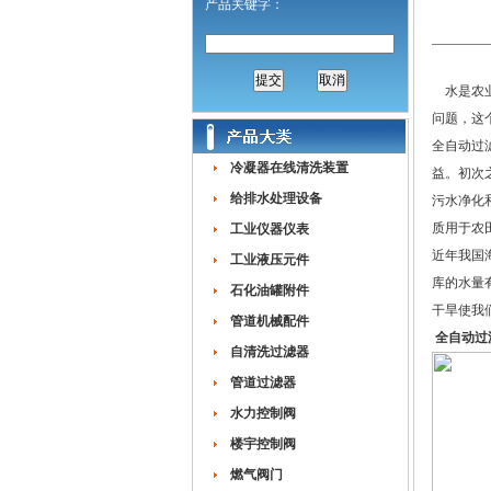
产品关键字：
水是农业
问题，这
全自动过
冷凝器在线清洗装置
益。初次
给排水处理设备
污水净化
质用于农
工业仪器仪表
近年我国
工业液压元件
库的水量
石化油罐附件
干旱使我
管道机械配件
全自动过
自清洗过滤器
管道过滤器
水力控制阀
楼宇控制阀
燃气阀门