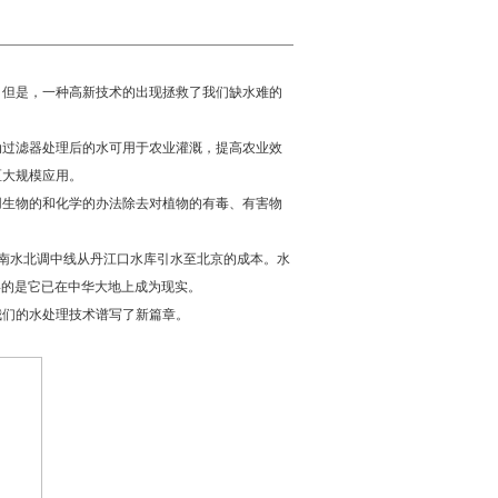
但是，一种高新技术的出现拯救了我们缺水难的
动过滤器处理后的水可用于农业灌溉，提高农业效
区大规模应用。
用生物的和化学的办法除去对植物的有毒、有害物
南水北调中线从丹江口水库引水至北京的成本。水
喜的是它已在中华大地上成为现实。
我们的水处理技术谱写了新篇章。