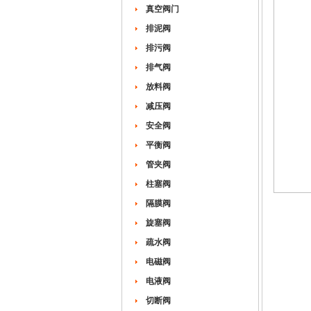
真空阀门
排泥阀
排污阀
排气阀
放料阀
减压阀
安全阀
平衡阀
管夹阀
柱塞阀
隔膜阀
旋塞阀
疏水阀
电磁阀
电液阀
切断阀