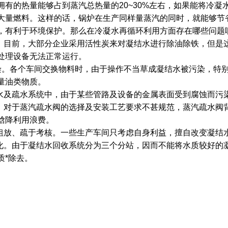
拥有的热量能够占到蒸汽总热量的20~30%左右，如果能将冷
大量燃料。这样的话，锅炉在生产同样量蒸汽的同时，就能够节省
，有利于环境保护。那么在冷凝水再循环利用方面存在哪些问
后。目前，大部分企业采用活性炭来对凝结水进行除油除铁，但是
水处理设备无法正常运行。
染。各个车间交换物料时，由于操作不当草成凝结水被污染，特
大量油类物质。
结水及疏水系统中，由于某些管路及设备的金属表面受到腐蚀而
后。对于蒸汽疏水阀的选择及安装工艺要求不甚规范，蒸汽疏水阀
汽焓降利用浪费。
理粗放、疏于考核。一些生产车间只考虑自身利益，擅自改变凝
优化。由于凝结水回收系统分为三个分站，因而不能将水质较好的
质*除去。