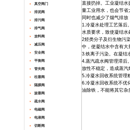
直接扔掉。工业凝结水
真空阀门
量工业用水，
也会节省
排泥阀
同时也减少了烟气排放
排污阀
1.冷凝水处理工艺落
排气阀
水质要求，致使凝结
放料阀
2烃类分子及衍生物污
减压阀
中，使凝结水中含有
安全阀
3.铁离子污染。在凝
平衡阀
4.蒸汽疏水阀管理滞
放性不稳定，造成蒸
管夹阀
5.冷凝水回收系统管
柱塞阀
6.冷凝水回收系统不
隔膜阀
油除铁，不能将其它杂
旋塞阀
疏水阀
电磁阀
电液阀
切断阀