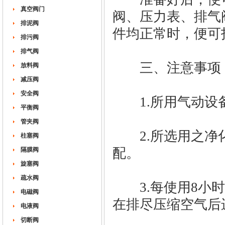
真空阀门
阀、压力表、排气
排泥阀
件均正常时，便可
排污阀
排气阀
三、注意事项
放料阀
减压阀
安全阀
1.所用气动设备
平衡阀
管夹阀
2.所选用之净化
柱塞阀
配。
隔膜阀
旋塞阀
疏水阀
3.每使用8小时
电磁阀
在排尽压缩空气后
电液阀
切断阀