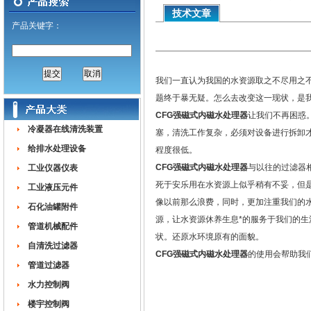
技术文章
产品关键字：
我们一直认为我国的水资源取之不尽用之
题终于暴无疑。怎么去改变这一现状，是我
CFG强磁式内磁水处理器
让我们不再困惑
冷凝器在线清洗装置
塞，清洗工作复杂，必须对设备进行拆卸
给排水处理设备
程度很低。
CFG强磁式内磁水处理器
与以往的过滤器
工业仪器仪表
死于安乐用在水资源上似乎稍有不妥，但
工业液压元件
像以前那么浪费，同时，更加注重我们的
石化油罐附件
源，让水资源休养生息*的服务于我们的
管道机械配件
状。还原水环境原有的面貌。
自清洗过滤器
CFG强磁式内磁水处理器
的使用会帮助我
管道过滤器
水力控制阀
楼宇控制阀