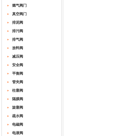
燃气阀门
真空阀门
排泥阀
排污阀
排气阀
放料阀
减压阀
安全阀
平衡阀
管夹阀
柱塞阀
隔膜阀
旋塞阀
疏水阀
电磁阀
电液阀