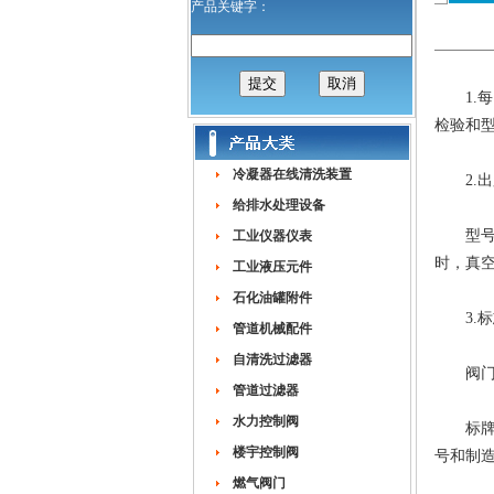
产品关键字：
1.每
检验和
冷凝器在线清洗装置
2.出厂
给排水处理设备
型号检
工业仪器仪表
时，真
工业液压元件
石化油罐附件
3.标
管道机械配件
自清洗过滤器
阀门在明
管道过滤器
水力控制阀
标牌内
楼宇控制阀
号和制
燃气阀门