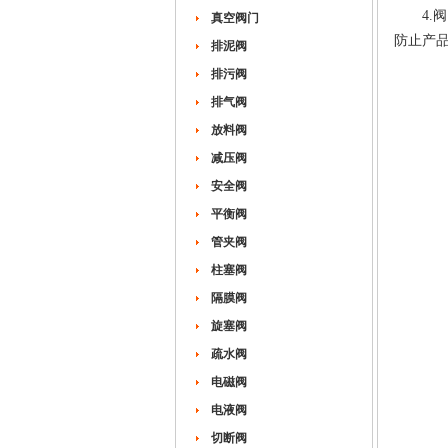
4.阀
真空阀门
防止产
排泥阀
排污阀
排气阀
放料阀
减压阀
安全阀
平衡阀
管夹阀
柱塞阀
隔膜阀
旋塞阀
疏水阀
电磁阀
电液阀
切断阀