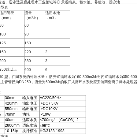
管道、逆渗透及膜处理水工业领域等◎ 景观喷泉、蓄水池、养殖池、游泳池
选型表
适用管径
流量
适用水池
（mm）
（m3/h）
（m3）
80
60
100
90
125
150
150
220
2
200
380
3
250或以上
600
6
L750I型，在同系统的处理水量： 敞开式循环水为160-300m3/h封闭式循环水为350-600
主管管径为DN250，流量为600m3/h的敞开式循环水系统应安装两套离子棒水处
数
30mm
输入电压
AC220/50Hz
420mm
输出电压
>DC7.5KV
550mm
输出电压
>DC10KV
径
70mm
功耗
<10W
40um
适应水质
≤700mg/L（CaCO3）2
2800mm
适应水温
≤99℃
10-15年
执行标准
HG/3133-1998
意事项