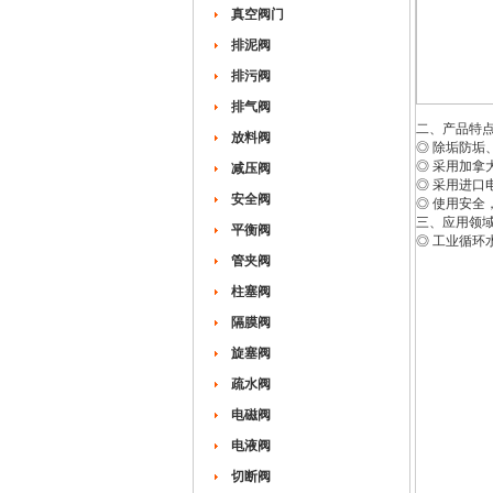
真空阀门
排泥阀
排污阀
排气阀
二、产品特
放料阀
◎ 除垢防垢
◎ 采用加拿
减压阀
◎ 采用进
安全阀
◎ 使用安
三、应用领
平衡阀
◎ 工业循
管夹阀
柱塞阀
隔膜阀
旋塞阀
疏水阀
电磁阀
电液阀
切断阀