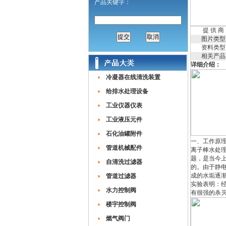
产品关键字：
提 供 商
图片类型
资料类型
相关产品
详细介绍：
冷凝器在线清洗装置
给排水处理设备
工业仪器仪表
工业液压元件
石化油罐附件
一、工作原
管道机械配件
离子棒水处
题，是当今
自清洗过滤器
的。由于静
成的水垢逐
管道过滤器
实验表明：
水力控制阀
有很强的杀
楼宇控制阀
燃气阀门