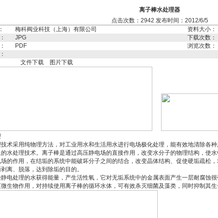
离子棒水处理器
点击次数：2942 发布时间：2012/6/5
：
梅科阀业科技（上海）有限公司
资料大小：
：
JPG
下载次数：
：
PDF
浏览次数：
：
文件下载
图片下载
理
理技术采用纯物理方法，对工业用水和生活用水进行电场极化处理，能有效地清除各种
上的水处理技术。离子棒是通过高压静电场的直接作用，改变水分子的物理结构，使水
电场的作用，在结垢的系统中能破坏分子之间的结合，改变晶体结构、促使硬垢疏松，
渐剥离、脱落，达到除垢的目的。
经静电处理的水获得能量，产生活性氧，它对无垢系统中的金属表面产生一层耐腐蚀很
灭微生物作用，对持续使用离子棒的循环水体，可有效杀灭细菌及藻类，同时抑制其生