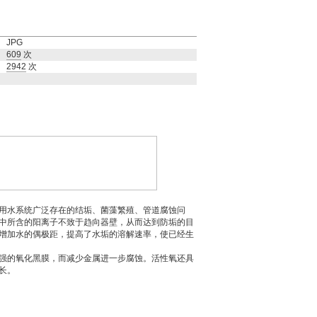
JPG
609
次
2942
次
用水系统广泛存在的结垢、菌藻繁殖、管道腐蚀问
中所含的阳离子不致于趋向器壁，从而达到防垢的目
增加水的偶极距，提高了水垢的溶解速率，使已经生
强的氧化黑膜，而减少金属进一步腐蚀。活性氧还具
长。