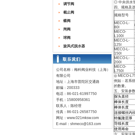
◎ 中央供水
调节阀
四、规格及
截止阀
规格型号
蝶阀
MECO-L-
80I
闸阀
MECO-
L100I
球阀
MECO-L-
125I
旋风式脱水器
MECO-L-
150I
MECO-L-
200I
MECO-
公司名称：梅科阀业科技（上海）
L750I
有限公司
◎ MECO-
例如：若系统
地址：上海市普陀区交通路
的数量。
邮编：200333
五、安装参
电话：86-021-61997750
探头直径
手机：15800958361
棒体长度
联系人：陈经理
棒体长度
传真：86-021-26587750
连接螺丝内
网址：
www.021mksw.com
特氟隆层厚
导线长度
E-mail：
shmeco@163.com
使用寿命
六、安装注