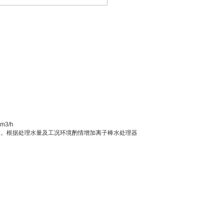
m3/h
理器。根据处理水量及工况环境酌情增加离子棒水处理器