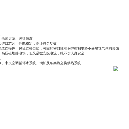
点
、杀菌灭藻、缓蚀防腐
大进口芯片，性能稳定，保证持久功效
口电缆连接件，保证连接自如，可靠的密封性能保护控制电路不受腐蚀气体的侵蚀
全，高压硅堆静电场，但又是微安级电流，绝不伤人身安全
域
环水、中央空调循环水系统、锅炉及各类热交换供热系统