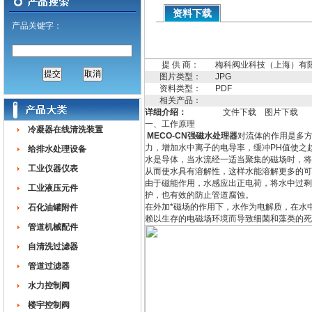
资料下载
产品关键字：
提 供 商：
梅科阀业科技（上海）有
图片类型：
JPG
资料类型：
PDF
相关产品：
详细介绍：
文件下载
图片下载
一、工作原理
冷凝器在线清洗装置
MECO-CN强磁水处理器
对流体的作用是多
力，增加水中离子的电导率，缓冲PH值使之
给排水处理设备
水是导体，当水流经一适当聚集的磁场时，将
工业仪器仪表
从而使水具有溶解性，这样水能溶解更多的可
由于磁能作用，水感应出正电荷，将水中过剩
工业液压元件
护，也有效的防止管道腐蚀。
在外加*磁场的作用下，水作为电解质，在水
石化油罐附件
赖以生存的电磁场环境而导致细菌和藻类的死
管道机械配件
自清洗过滤器
管道过滤器
水力控制阀
楼宇控制阀