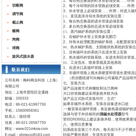
1、每台热交换器的时水管必须安装……作用
切断阀
2、每个冷却塔的回水管路必须安装……作用
3、补水管道上必须安装……作用：对进入循
调节阀
㈡、直流直排冷却水系统的安装位置：
1、每台热交换器的进水管道必须安装
截止阀
2、多台热交换器的总进水管必须安装
蝶阀
㈢、蒸汽锅炉系统的安装位置：
1、在锅炉补水管上安装参见图⑦
闸阀
2、对有水处理配置的锅炉系统，在配置前安
㈣、热水锅炉系统、太阳能供热系统的安装位
球阀
1、没有循环水的系统只在进水管上安装
旋风式脱水器
2、热水循环的管路系统，在进水和回水管道
㈤、工业洗水、喷泉景观及其他系统
1、在进水口及循环管路上安装
2、非循环管路上视水质硬度和管道长度情况
（所涉图纸请可向梅科公司索取产品说明
公司名称：梅科阀业科技（上海）
七、安装方法
有限公司
该产品连接方式有螺纹和法兰两种
地址：上海市普陀区交通路
大口径管路建议采用多路并联为佳
邮编：200333
该产品立式卧式安装均可，立式*
如果非循环水系统，安装在设备进水口处
电话：86-021-61997750
一般安装在循环管路，靠近换热器或锅炉的
手机：15800958361
选择与管子外径相符的
强磁水处理器
型号
联系人：陈经理
管径DN300以上建议多路并联，使用效果更
传真：86-021-26587750
八、使用注意事项
网址：
www.021mksw.com
旧系统在安装三个月内，每天排污不少于两次
E-mail：
shmeco@163.com
结垢严重的系统，先清洗后安装