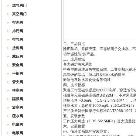
燃气阀门
真空阀门
排泥阀
排污阀
排气阀
二、产品特点
放料阀
除垢防垢、杀菌灭藻、不需钠离子交换器、不
垢除垢性能*的产品。
减压阀
三、应用领域
各类锅炉热水系统
安全阀
中央空调系统及热交换系统、工业冷却水循环
平衡阀
高温炉的除垢、防垢以及磁化水的供应
游泳池及饮水净化设备等领域
管夹阀
四、技术指标
聚磁工作面磁场强度≥20000高斯，穿透管壁磁
柱塞阀
强磁单元漏磁感应强度B值≤2MT，不对周
隔膜阀
适用流速 >0.6m/s （ 1.5~2.5m/s流
适应水质：总硬度1000mg/L（以CaCO3计）
旋塞阀
产品质量符合国家行业标准CJ/T3066-1997
疏水阀
五、安装参数
工作压力可选（1.0/1.6/2.5MPa）更
电磁阀
六、安装位置
㈠、循环水系统的安装位置：
电液阀