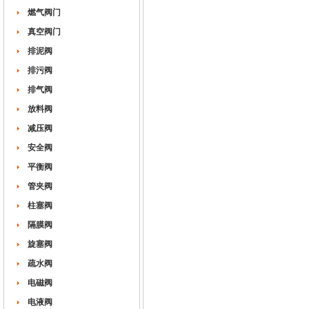
燃气阀门
真空阀门
排泥阀
排污阀
排气阀
放料阀
减压阀
安全阀
平衡阀
管夹阀
柱塞阀
隔膜阀
旋塞阀
疏水阀
电磁阀
电液阀