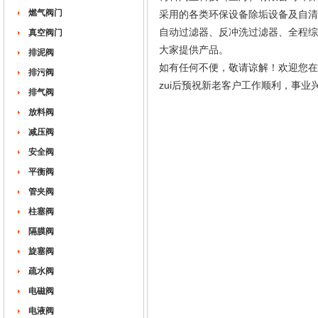
燃气阀门
采用的各类环保设备除垢设备及自清
自动过滤器、反冲洗过滤器、全程综
真空阀门
大家提供产品。
排泥阀
如有任何不便，敬请谅解！欢迎您
排污阀
zui后预祝新老客户工作顺利，事业
排气阀
梅科阀业
放料阀
减压阀
安全阀
平衡阀
管夹阀
柱塞阀
隔膜阀
旋塞阀
疏水阀
电磁阀
电液阀