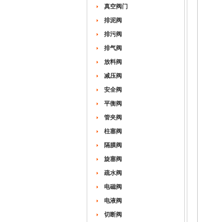
真空阀门
排泥阀
排污阀
排气阀
放料阀
减压阀
安全阀
平衡阀
管夹阀
柱塞阀
隔膜阀
旋塞阀
疏水阀
电磁阀
电液阀
切断阀