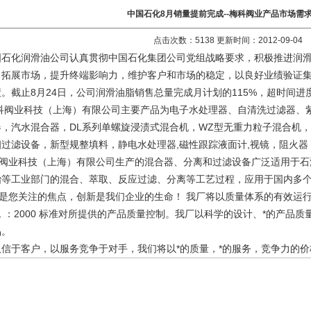
中国石化8月销量提前完成--梅科阀业产品市场需
点击次数：5138 更新时间：2012-09-04
化润滑油公司认真贯彻中国石化集团公司党组战略要求，积极推进润滑
力拓展市场，提升终端影响力，维护客户和市场的稳定，以良好业绩验证集
。截止8月24日，公司润滑油脂销售总量完成月计划的115%，超时间进
业科技（上海）有限公司主要产品为电子水处理器、自清洗过滤器、紫
器，汽水混合器，DL系列单螺旋浸渍式混合机，WZ型无重力粒子混合机，
细过滤设备，新型规整填料，静电水处理器,磁性跟踪液面计,视镜，阻火
业科技（上海）有限公司生产的混合器、分离和过滤设备广泛适用于石
冶等工业部门的混合、萃取、反应过滤、分离等工艺过程，应用于国内多
您关注的焦点，创新是我们企业的生命！ 我厂将以质量体系的有效运行
001 ：2000 标准对所提供的产品质量控制。我厂以科学的设计、*的产
品。
取信于客户，以服务竞争于对手，我们将以*的质量，*的服务，竞争力的