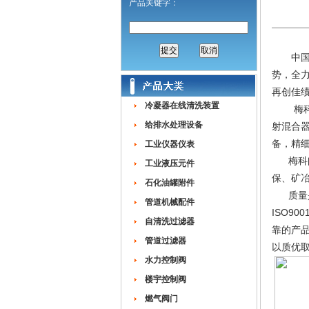
产品关键字：
中国石
势，全
再创佳绩
冷凝器在线清洗装置
梅科阀
给排水处理设备
射混合
备，精
工业仪器仪表
梅科阀
工业液压元件
保、矿
石化油罐附件
质量是
管道机械配件
ISO9
自清洗过滤器
靠的产
管道过滤器
以质优
水力控制阀
楼宇控制阀
燃气阀门