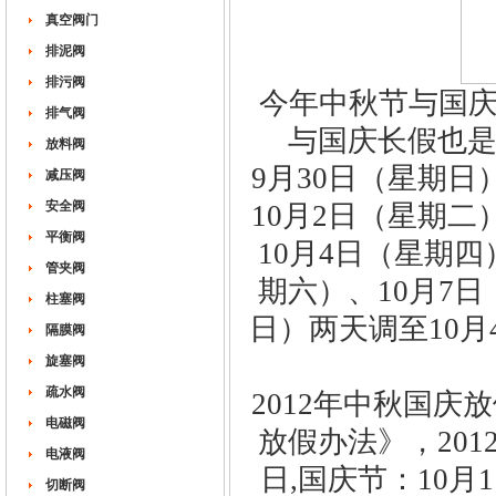
真空阀门
排泥阀
排污阀
今年中秋节与国庆
排气阀
与国庆长假也是
放料阀
9月30日（星期日
减压阀
安全阀
10月2日（星期二
平衡阀
10月4日（星期四
管夹阀
期六）、10月7日
柱塞阀
日）两天调至10月
隔膜阀
旋塞阀
疏水阀
2012年中秋国
电磁阀
放假办法》，20
电液阀
日,国庆节：10月
切断阀