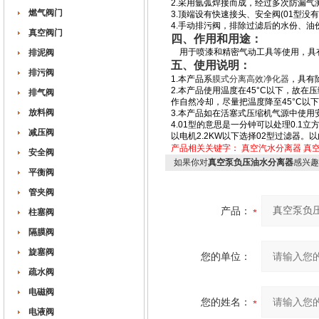
2.采用氩弧焊接而成，经过多次防漏气
燃气阀门
3.顶端设有快速接头、安全阀(01型没
4.手动排污阀，排除过滤后的水份、油
真空阀门
四、
作用和用途：
用于喷漆和精密气动工具等使用，具
排泥阀
五、
使用说明：
排污阀
1.本产品系
膜式分离高效净化器
，具有
2.本产品使用温度在45°C以下，故
排气阀
作自然冷却，尽量把温度降至45°C以
放料阀
3.本产品如在活塞式压缩机气源中使
4.01型的意思是一分钟可以处理0.1
减压阀
以电机2.2KW以下选择02型过滤器
产品相关关键字：
真空汽水分离器
真
安全阀
如果你对
真空泵负压油水分离器
感兴趣
平衡阀
管夹阀
产品：
柱塞阀
隔膜阀
旋塞阀
您的单位：
疏水阀
电磁阀
您的姓名：
电液阀