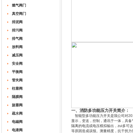
燃气阀门
真空阀门
排泥阀
排污阀
排气阀
放料阀
减压阀
安全阀
平衡阀
管夹阀
柱塞阀
隔膜阀
旋塞阀
一、消防多功能压力开关简介：
疏水阀
智能型多功能压力开关是我公司对20
显示，变送，控制，通讯于一体，具备
电磁阀
隔离的电流或电压模拟输出，zui多
电液阀
等原因造成误报。测量精度，抗干扰力