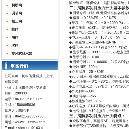
润滑装置、环保设备、消防智能系统、
切断阀
二、消防多功能压力开关基本参
◆测量介质--对316L无腐蚀性的各种介
调节阀
◆精度--±0.25%FS；±0.2%FS
截止阀
◆量程--1）气体 -0.1 ~ 0 ~ 100MPa 
◆正负压型--±1KPa（洁净空气）；±10KP
蝶阀
◆输出电流--二线制：4 ~ 20mA，0 ~ 2
闸阀
◆电压--三线制：0 ~ 10V；0 ~ 5V；1 ~ 
◆开关量输出--二组NPN或PNP
球阀
◆通讯--RS485 RTU 符合Modbus协议
◆显示范围---1999 ~ 9999，小数点
旋风式脱水器
◆显示分辨力--0.001
◆测量分辨力--1/100000，24位A/D
◆控制周期--100ms
◆介质温度---25 ~ 80度
公司名称：梅科阀业科技（上海）
◆zui大耐压--根据传感器和量程，zui低
◆工作环境---40℃ ~ 80℃，湿度低于90
有限公司
◆工作电源--12 ~ 32VDC，24V@200
地址：上海市普陀区交通路
◆外壳材料--304
邮编：200333
◆防护等级--IP65
电话：86-021-61997750
◆标准接液部件--316L
手机：15800958361
◆过程连接--G1/4外螺纹或内螺纹，可
联系人：陈经理
◆电气连接--M12连接件，带2米出线
三、消防多功能压力开关特点：
传真：86-021-26587750
◆全数字电路，高精度AD，稳定可靠
网址：
www.021mksw.com
◆显示部分可350度旋转，方便安装调
E-mail：
shmeco@163.com