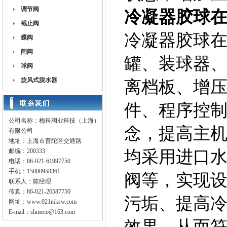
调节阀
冷凝器胶球
截止阀
冷凝器胶球
蝶阀
闸阀
罐、装球器
球阀
旋风式脱水器
离档板、增压
件、程序控制
公司名称：梅科阀业科技（上海）
念，提高主
有限公司
地址：上海市普陀区交通路
邮编：200333
均采用进口
电话：86-021-61997750
手机：15800958361
阀等，实现设
联系人：陈经理
传真：86-021-26587750
污垢、提高
网址：
www.021mksw.com
E-mail：
shmeco@163.com
效果，从而