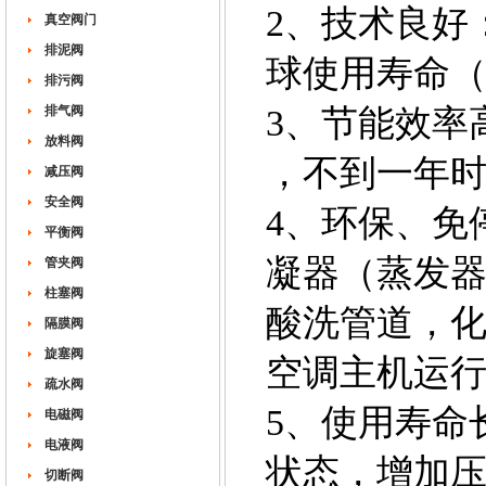
2、技术良好
真空阀门
排泥阀
球使用寿命（
排污阀
排气阀
3、节能效率高
放料阀
，不到一年
减压阀
安全阀
4、环保、免
平衡阀
凝器（蒸发
管夹阀
柱塞阀
酸洗管道，化
隔膜阀
旋塞阀
空调主机运
疏水阀
5、使用寿命
电磁阀
电液阀
状态，增加
切断阀