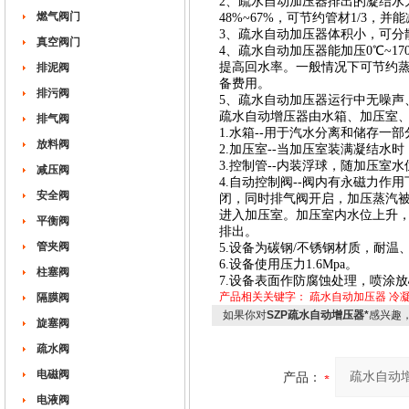
2、疏水自动加压器排出的凝结水
燃气阀门
48%~67%，可节约管材1/3，
3、疏水自动加压器体积小，可分
真空阀门
4、疏水自动加压器能加压0℃~
提高回水率。一般情况下可节约蒸汽
排泥阀
备费用。
排污阀
5、疏水自动加压器运行中无噪声
疏水自动增压器由水箱、加压室
排气阀
1.水箱--用于汽水分离和储存一
放料阀
2.加压室--当加压室装满凝结水
3.控制管--内装浮球，随加压室
减压阀
4.自动控制阀--阀内有永磁力
安全阀
闭，同时排气阀开启，加压蒸汽
进入加压室。加压室内水位上升
平衡阀
排出。
管夹阀
5.设备为碳钢/不锈钢材质，耐温
6.设备使用压力1.6Mpa。
柱塞阀
7.设备表面作防腐蚀处理，喷涂
产品相关关键字：
疏水自动加压器
冷
隔膜阀
如果你对
SZP疏水自动增压器*
感兴趣
旋塞阀
疏水阀
电磁阀
产品：
电液阀