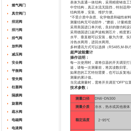
表体为直通一体结构，采用精密铸造工
燃气阀门
中空结构，真正水流无阻挡，特别适用
结构简单，安装、维护方便。
真空阀门
*不受介质中杂质、化学物质和磁性材
排泥阀
测量结构无可动部件，*磨损，计量精
采用美国进口单片机，良好的微功耗设
排污阀
采用德国进口超声波检测芯片，精度更
水平、垂直都可以安装，极为方便、实
排气阀
冷热水两用，进回水两用。
放料阀
多种通讯方式可以选择（RS485,M-B
超声波能量计
减压阀
操作说明：
安全阀
每一次使用时，请将仪器的开关调至打开状
途，请每一次测量前，将其读数归零。
平衡阀
如果您的工艺特别需要，也可以反复地
测量的累计值。
管夹阀
当完成测量时，需将开关调至“OFF"
柱塞阀
技术参数：
隔膜阀
测量口径
DN6~DN300
旋塞阀
测量介质
冷水，热水或其他液体
疏水阀
电磁阀
额定温度
2~95℃
电液阀