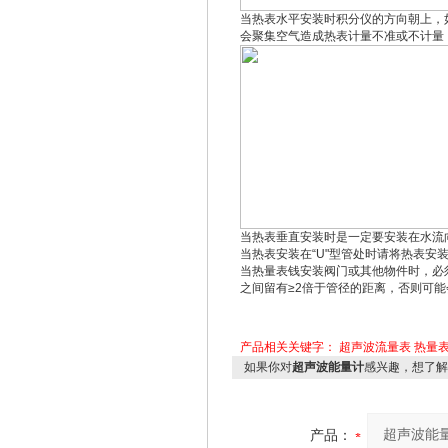
当热表水平安装时积分仪的方向朝上，
会聚集空气造成热表计量不准或不计量
当热表垂直安装时是一定要安装在水流
当热表安装在“U"型管处时请将热表安
当热量表钱安装阀门或其他物件时，必
之间留有≥2倍于管径的距离，否则可
产品相关关键字：
超声波流量表
热量
如果你对
超声波能量计
感兴趣，想了解
产品：