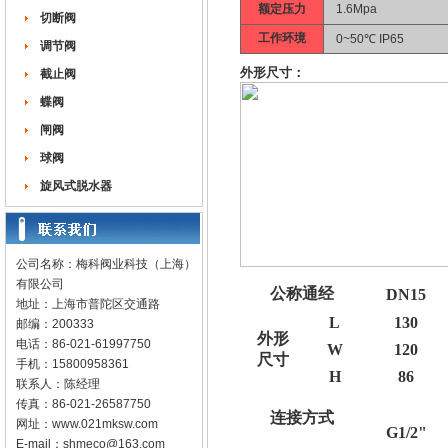
额定压力
1.6Mpa
切断阀
工作环境
0~50℃ IP65
调节阀
外形尺寸：
截止阀
蝶阀
闸阀
球阀
旋风式脱水器
公司名称：梅科阀业科技（上海）
有限公司
公称通经
DN15
地址：上海市普陀区交通路
L
130
邮编：200333
外形
电话：86-021-61997750
W
120
尺寸
手机：15800958361
H
86
联系人：陈经理
传真：86-021-26587750
连接方式
网址：
www.021mksw.com
G1/2
"
E-mail：
shmeco@163.com