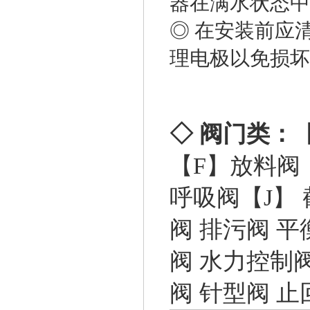
器在满水状态中
◎ 在安装前应
理电极以免损坏
◇ 阀门类：
【F】
放料阀
呼吸阀
【J】
阀
排污阀
平
阀
水力控制
阀
针型阀
止