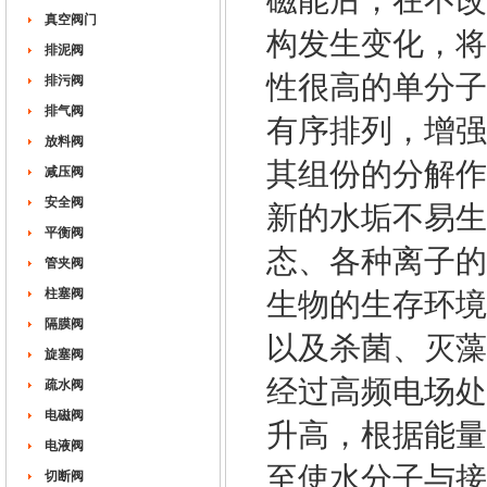
磁能后，在不改
真空阀门
构发生变化，将
排泥阀
性很高的单分子
排污阀
排气阀
有序排列，增强
放料阀
其组份的分解作
减压阀
安全阀
新的水垢不易生
平衡阀
态、各种离子的
管夹阀
柱塞阀
生物的生存环境
隔膜阀
以及杀菌、灭藻
旋塞阀
经过高频电场处
疏水阀
电磁阀
升高，根据能量
电液阀
至使水分子与接
切断阀