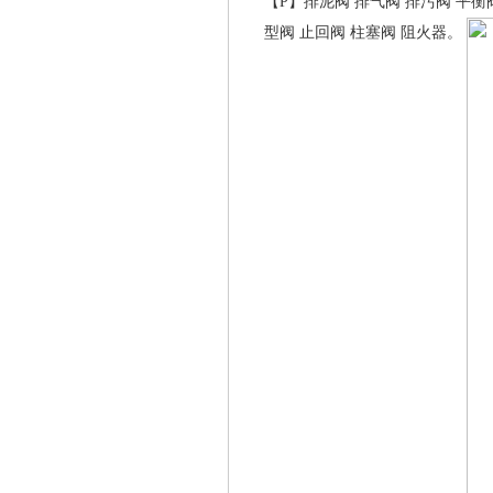
【P】
排泥阀
排气阀
排污阀
平衡
型阀
止回阀
柱塞阀
阻火器
。