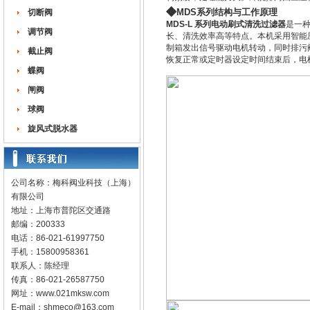
◆
MDS系列
结构与工作原理
切断阀
MDS-L 系列电动刷式清洗过滤器
是一
调节阀
长、清洗效率高等特点。本机采用智能
制箱发出信号驱动电机转动，同时排污
截止阀
恢复正常或定时器设定时间结束后，电
蝶阀
闸阀
球阀
旋风式脱水器
公司名称：梅科阀业科技（上海）
有限公司
地址：上海市普陀区交通路
邮编：200333
电话：86-021-61997750
手机：15800958361
联系人：陈经理
传真：86-021-26587750
网址：
www.021mksw.com
E-mail：
shmeco@163.com