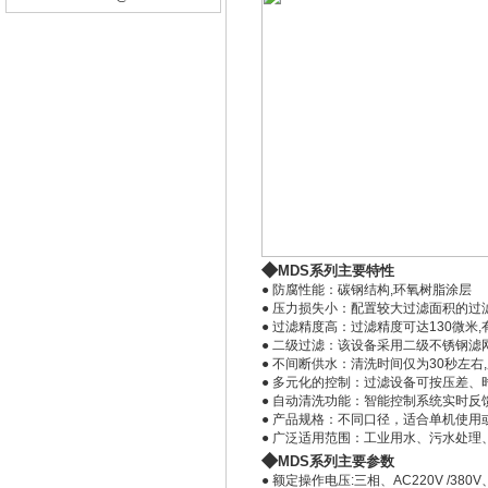
◆
MDS系列
主要特性
● 防腐性能：碳钢结构,环氧树脂涂层
● 压力损失小：配置较大过滤面积的过
● 过滤精度高：过滤精度可达130微米
● 二级过滤：该设备采用二级不锈钢滤
● 不间断供水：清洗时间仅为30秒左右
● 多元化的控制：过滤设备可按压差、
● 自动清洗功能：智能控制系统实时
● 产品规格：不同口径，适合单机使
● 广泛适用范围：工业用水、污水处理
◆
MDS系列
主要参数
● 额定操作电压:三相、AC220V /380V