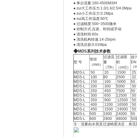
● 单台流量:160-4500M3/H
● zui大工作压力:1.0/1.6/2.5/4.0Mpa
● zui小工作压力:0.2Mpa
● zui高工作温度:80℃
● 过滤精度:500~3500微米
● 控制方式:压差、时间或手动
● 清洗时间:60s
● 清洗机构转速:14-20rpm
● 清洗压损:0.01Mpa
◆
MDS系列
技术参数
过滤流
过滤面
排
管径
型 号
量
积
DN
（mm）
（
（T/h）
（cm2）
MDS-L
50
20
1500
25
MDS-L
100
80
2500
32
MDS-L
150
160
5000
50
MDS-L
200
300
5000
50
MDS-L
250
450
7500
50
MDS-L
300
650
12500
50
MDS-L
350
900
12500
50
MDS-L
400
1200
16500
50
MDS-L
450
1500
24000
50
MDS-L
500
1900
24000
50
MDS-L
600
2800
48000
50
注：流量由水质及过滤精度决定，表流量