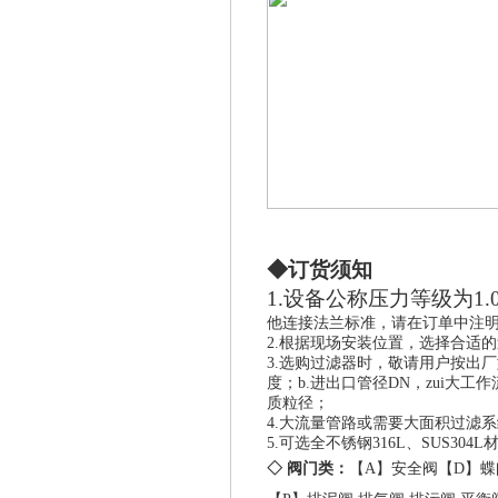
◆订货须知
1.
设备公称压力等级为
1.
他连接法兰标准，请在订单中注
2.
根据现场安装位置，选择合适的
3.
选购过滤器时，敬请用户按出厂
度；
b.
进出口管径
DN
，zui大工
质粒径；
4.
大流量管路或需要大面积过滤系
5.
可选全不锈钢
316L
、
SUS304L
◇ 阀门类：
【A】
安全阀
【D】
蝶