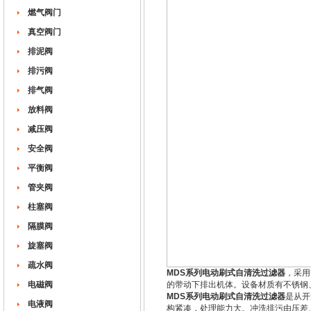
燃气阀门
真空阀门
排泥阀
排污阀
排气阀
放料阀
减压阀
安全阀
平衡阀
管夹阀
柱塞阀
隔膜阀
旋塞阀
疏水阀
MDS系列电动刷式自清洗过滤器
，采用
电磁阀
的带动下排出机体。设备材质有不锈钢
MDS系列电动刷式自清洗过滤器
是从开
电液阀
构紧凑，处理能力大。冲洗排污由压差