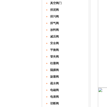
真空阀门
排泥阀
排污阀
排气阀
放料阀
减压阀
安全阀
平衡阀
管夹阀
柱塞阀
隔膜阀
旋塞阀
疏水阀
电磁阀
电液阀
切断阀