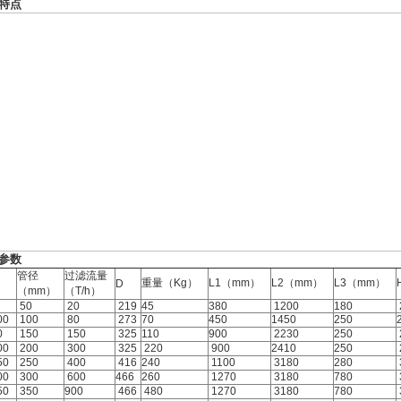
特点
参数
管径
过滤流量
重量（Kg）
L1（mm）
L2（mm）
L3（mm）
D
（mm）
（T/h）
50
20
219
45
380
1200
180
00
100
80
273
70
450
1450
250
0
150
150
325
110
900
2230
250
00
200
300
325
220
900
2410
250
50
250
400
416
240
1100
3180
280
00
300
600
466
260
1270
3180
780
50
350
900
466
480
1270
3180
780