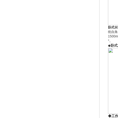
卧式水
统自身
150
*。
◆
卧式
◆工