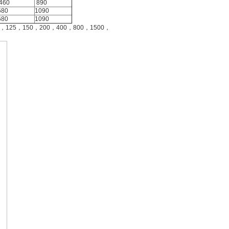
460
890
680
1090
680
1090
5，150，200，400，800，1500，