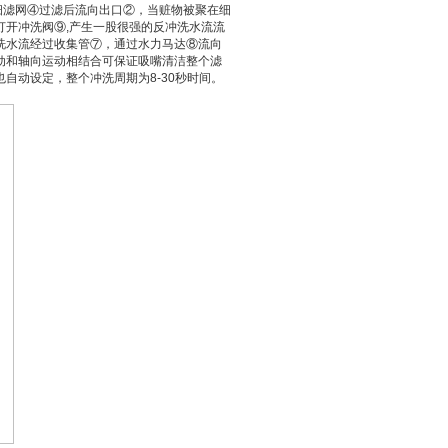
滤网④过滤后流向出口②，当赃物被聚在细
开冲洗阀⑨,产生一股很强的反冲洗水流流
洗水流经过收集管⑦，通过水力马达⑧流向
动和轴向运动相结合可保证吸嘴清洁整个滤
自动设定，整个冲洗周期为8-30秒时间。