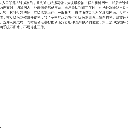
入口①流入过滤器后，首先通过粗滤网③，大块颗粒被拦截在粗滤网外；然后经过细
内表面时，细滤网内、外表面便形成压差。当压差达到预定值时，冲洗控制器⑿自动打
大气。这种反冲洗便可在吸嘴⑥上产生一股吸力，自洁吸嘴口相对的细滤网面。反冲
⑨，带动吸污器⑥组件传动，转子室中的压力将推动吸污器组件呈轴向移动。旋转运
。当冲洗完成时，同时启动活塞⑩推动吸污器组件回到原来的位置，第二次冲洗循环也
间系统不断水，不用停止工作。