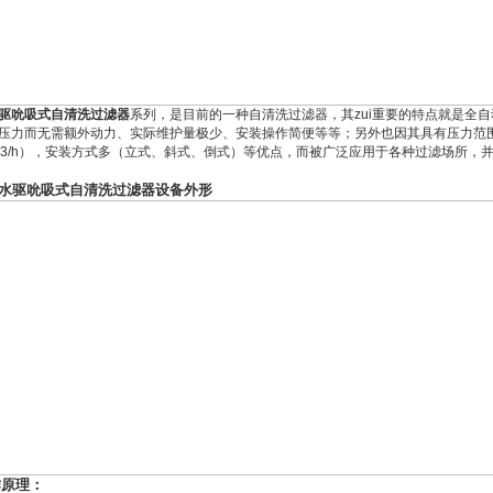
驱吮吸式自清洗过滤器
系列，是目前的一种自清洗过滤器，其zui重要的特点就是全
压力而无需额外动力、实际维护量极少、安装操作简便等等；另外也因其具有压力范围宽（
0m3/h），安装方式多（立式、斜式、倒式）等优点，而被广泛应用于各种过滤场所
水驱吮吸式自清洗过滤器设备外形
作原理：