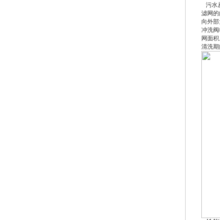
污水从
滤网的
向外部
冲洗阀
网面积
清洗期