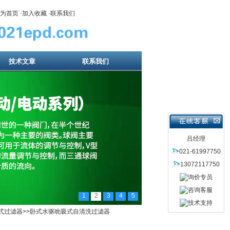
为首页
·
加入收藏
·
联系我们
技术文章
联系我们
吕经理
021-61997750
13072117750
1
2
3
4
5
式过滤器
>>卧式水驱吮吸式自清洗过滤器