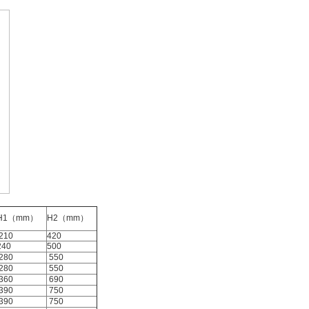
H1（mm）
H2（mm）
210
420
240
500
280
550
280
550
360
690
390
750
390
750