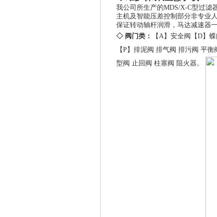
我公司所生产的
MDS/X-C
型过滤
主机及智能压差控制部分非专业
保证转动轴杆润滑，马达减速器
◇ 阀门类：
【A】
安全阀
【D】
蝶
【P】
排泥阀
排气阀
排污阀
平衡
型阀
止回阀
柱塞阀
阻火器
。