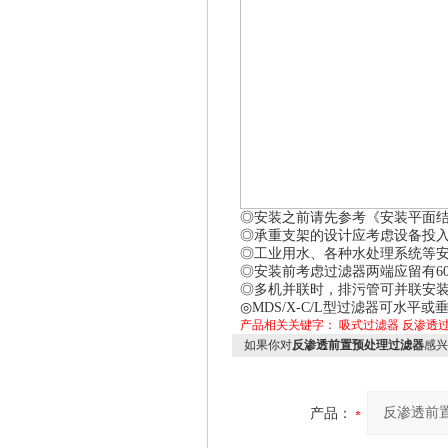
◎安装之前请先参考《安装平面
◎承重支架的设计应考虑设备投
◎工业用水、各种水处理系统等
◎安装前考虑过滤器两端应留有
6
◎多机并联时，排污管可并联安
◎
MDS/X-C/L
型过滤器可水平或垂
产品相关关键字：
吸式过滤器
反渗透
如果你对
反渗透前置预处理过滤器
感兴
产品：