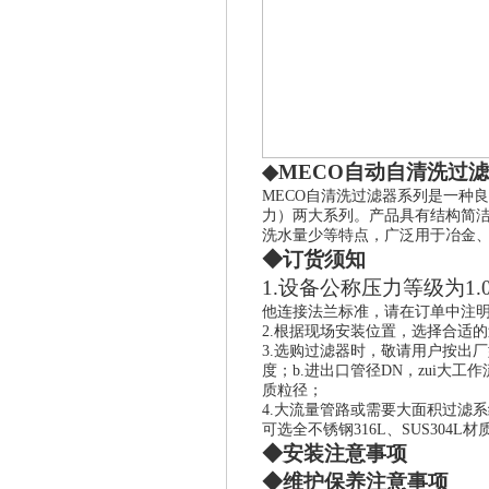
◆
MECO
自动自清洗过滤
MECO
自清洗过滤器系列是一种良
力）两大系列。产品具有结构简
洗水量少等特点，广泛用于冶金
◆订货须知
1.
设备公称压力等级为
1.
他连接法兰标准，请在订单中注
2.
根据现场安装位置，选择合适的
3.
选购过滤器时，敬请用户按出厂
度；
b.
进出口管径
DN
，zui大工
质粒径；
4.
大流量管路或需要大面积过滤系
可选全不锈钢
316L
、
SUS304L
材
◆安装注意事项
◆维护保养注意事项