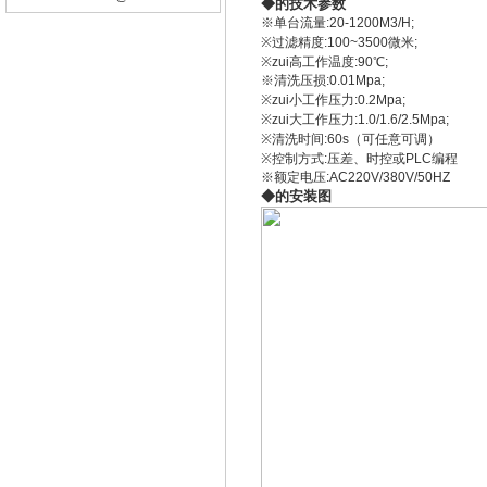
◆的技术参数
※单台流量:20-1200M3/H;
※过滤精度:100~3500微米;
※zui高工作温度:90℃;
※清洗压损:0.01Mpa;
※zui小工作压力:0.2Mpa;
※zui大工作压力:1.0/1.6/2.5Mpa;
※清洗时间:60s（可任意可调）
※控制方式:压差、时控或PLC编程
※额定电压:AC220V/380V/50HZ
◆的安装图