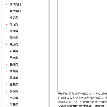
燃气阀门
真空阀门
排泥阀
排污阀
排气阀
放料阀
减压阀
安全阀
平衡阀
管夹阀
柱塞阀
隔膜阀
旋塞阀
疏水阀
反渗透前置预处理过滤器在自清洗排污
电磁阀
关,确保设备安全有效运行.该过滤器过
目前该设备已经广泛应用于各种污水回
电液阀
反渗透前置预处理过滤器工作原理：