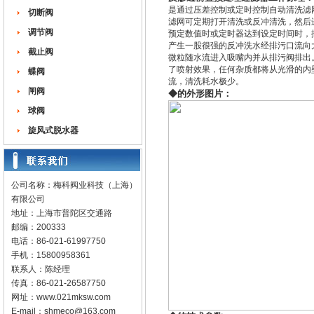
是通过压差控制或定时控制自动清洗滤
切断阀
滤网可定期打开清洗或反冲清洗，然后
调节阀
预定数值时或定时器达到设定时间时，
产生一股很强的反冲洗水经排污口流向
截止阀
微粒随水流进入吸嘴内并从排污阀排出
了喷射效果，任何杂质都将从光滑的内壁
蝶阀
流，清洗耗水极少。
闸阀
◆的外形图片：
球阀
旋风式脱水器
公司名称：梅科阀业科技（上海）
有限公司
地址：上海市普陀区交通路
邮编：200333
电话：86-021-61997750
手机：15800958361
联系人：陈经理
传真：86-021-26587750
网址：
www.021mksw.com
E-mail：
shmeco@163.com