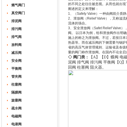
的不同之处往往被忽视。从而也就出现
燃气阀门
阐述的定义来理解：
真空阀门
1、（Safety Valve）一种由
2、泄放阀（Relief Valve）
排泥阀
流体的场合。
3、安全泄放阀（Safet Relief
排污阀
阀。 以日本为例，给和泄放阀作出明
排气阀
施上的称之为泄放阀。不过，若按日本
热器等。而在减压阀的下侧需要与锅炉
放料阀
省的高压气体管理规则、运输省及各级
量的阀门称作泄放阀。在国内不论全启
减压阀
◇ 阀门类：
【A】
【D】
蝶阀
电
安全阀
泥阀
排气阀
排污阀
平衡阀
【Q】
回阀
柱塞阀
阻火器
。
平衡阀
管夹阀
柱塞阀
隔膜阀
旋塞阀
疏水阀
电磁阀
电液阀