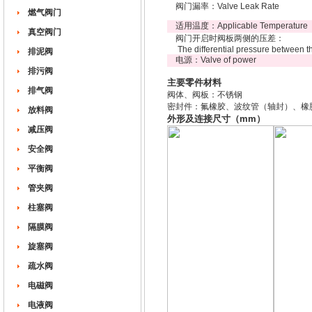
阀门漏率：Valve Leak Rate
燃气阀门
适用温度：Applicable Temperature
真空阀门
阀门开启时阀板两侧的压差：
The differential pressure between the
排泥阀
电源：Valve of power
排污阀
主要零件材料
排气阀
阀体、阀板：不锈钢
密封件：氟橡胶、波纹管（轴封）、橡
放料阀
外形及连接尺寸（mm）
减压阀
安全阀
平衡阀
管夹阀
柱塞阀
隔膜阀
旋塞阀
疏水阀
电磁阀
电液阀