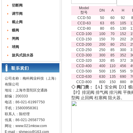
切断阀
Model
DN
A
H
型号
调节阀
CCD-50
50
60
92
截止阀
CCD-63
63
65
105
1
CCD-80
80
65
130
1
蝶阀
CCD-100
100
70
152
1
闸阀
CCD-150
150
70
202
2
CCD-200
200
80
251
2
球阀
CCD-250
250
85
300
3
旋风式脱水器
CCD-300
300
85
352
3
CCD-320
320
85
372
3
CCD-400
400
110
456
4
CCD-500
500
135
595
5
CCD-630
630
135
690
7
公司名称：梅科阀业科技（上海）
CCD-800
800
150
880
8
有限公司
◇ 阀门类：
【A】
安全阀
【D】
蝶
地址：上海市普陀区交通路
【P】
排泥阀
排气阀
排污阀
平衡
邮编：200333
型阀
止回阀
柱塞阀
阻火器
。
电话：86-021-61997750
手机：15800958361
联系人：陈经理
传真：86-021-26587750
网址：
www.021mksw.com
E-mail：
shmeco@163.com