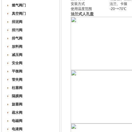
安装方式 法兰、卡箍
燃气阀门
使用温度范围 -20~+70℃
真空阀门
法兰式人孔盖
排泥阀
排污阀
排气阀
放料阀
减压阀
安全阀
平衡阀
管夹阀
柱塞阀
隔膜阀
旋塞阀
疏水阀
电磁阀
电液阀