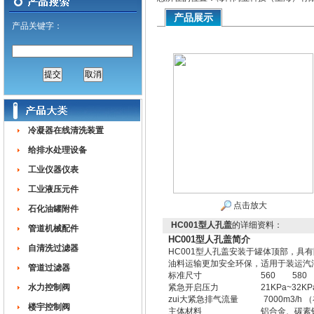
产品展示
产品关键字：
冷凝器在线清洗装置
给排水处理设备
工业仪器仪表
工业液压元件
点击放大
石化油罐附件
HC001型人孔盖
的详细资料：
管道机械配件
HC001型人孔盖简介
自清洗过滤器
HC001型人孔盖安装于罐体顶部，
油料运输更加安全环保，适用于装运汽
管道过滤器
标准尺寸 560 580 
水力控制阀
紧急开启压力 21KPa~32KP
zui大紧急排气流量 7000m3/h （
楼宇控制阀
主体材料 铝合金、碳素钢、