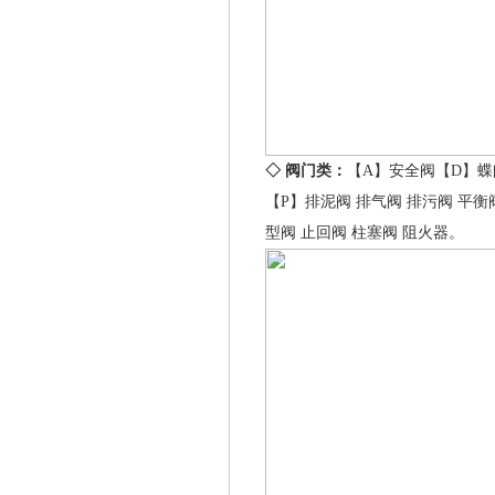
◇ 阀门类：
【A】
安全阀
【D】
蝶
【P】
排泥阀
排气阀
排污阀
平衡
型阀
止回阀
柱塞阀
阻火器
。