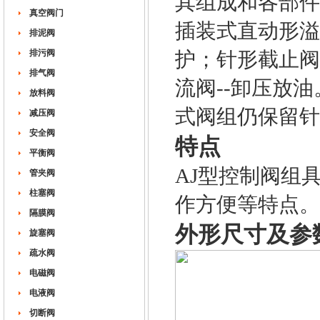
其组成和各部件
真空阀门
插装式直动形溢
排泥阀
排污阀
护；针形截止阀
排气阀
流阀--卸压放
放料阀
式阀组仍保留针
减压阀
安全阀
特点
平衡阀
AJ型控制阀组
管夹阀
柱塞阀
作方便等特点。
隔膜阀
外形尺寸及参
旋塞阀
疏水阀
电磁阀
电液阀
切断阀