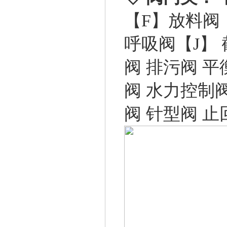
【F】
放料阀
呼吸阀
【J】
阀
排污阀
平
阀
水力控制
阀
针型阀
止