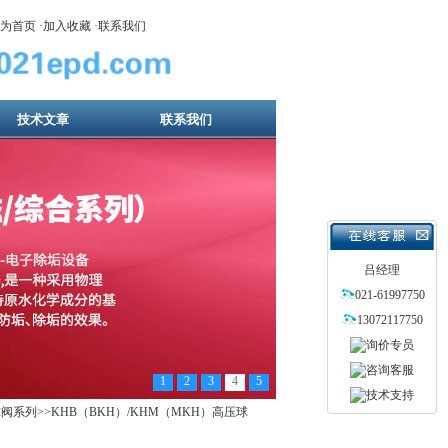
为首页
·
加入收藏
·
联系我们
技术文章
联系我们
吕经理
021-61997750
13072117750
1
2
3
4
5
球阀系列
>>KHB（BKH）/KHM（MKH）高压球