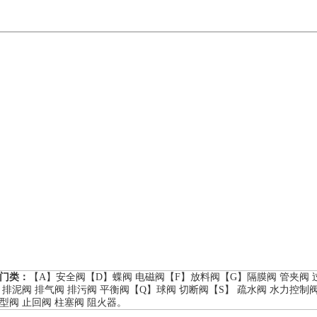
阀门类：
【A】
安全阀
【D】
蝶阀
电磁阀
【F】
放料阀
【G】
隔膜阀
管夹阀
】
排泥阀
排气阀
排污阀
平衡阀
【Q】
球阀
切断阀
【S】
疏水阀
水力控制
型阀
止回阀
柱塞阀
阻火器
。