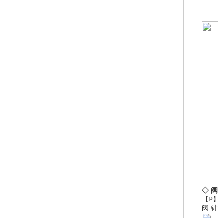
◇ 
【P
阀
针