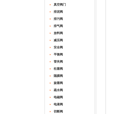
真空阀门
排泥阀
排污阀
排气阀
放料阀
减压阀
安全阀
平衡阀
管夹阀
柱塞阀
隔膜阀
旋塞阀
疏水阀
电磁阀
电液阀
切断阀