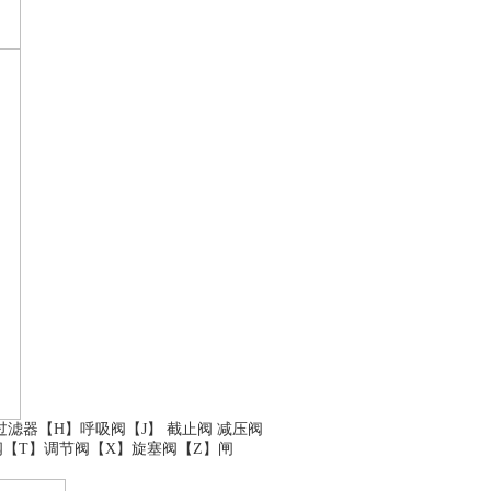
过滤器
【H】
呼吸阀
【J】
截止阀
减压阀
阀
【T】
调节阀
【X】
旋塞阀
【Z】
闸