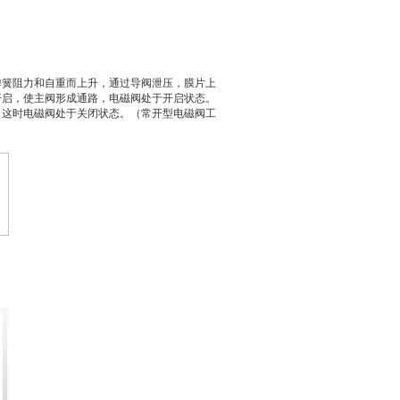
弹簧阻力和自重而上升，通过导阀泄压，膜片上
开启，使主阀形成通路，电磁阀处于开启状态。
，这时电磁阀处于关闭状态。（常开型电磁阀工