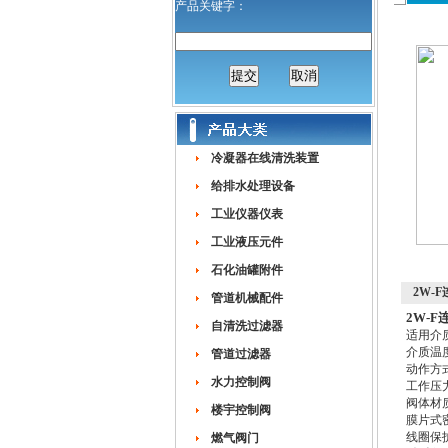
产品关键字：
冷凝器在线清洗装置
给排水处理设备
工业仪器仪表
工业液压元件
石化油罐附件
2W-
管道机械配件
2W-
自清洗过滤器
适用介
介质温度
管道过滤器
动作方
水力控制阀
工作压力：
阀体材
楼宇控制阀
膜片式
线圈保护
燃气阀门