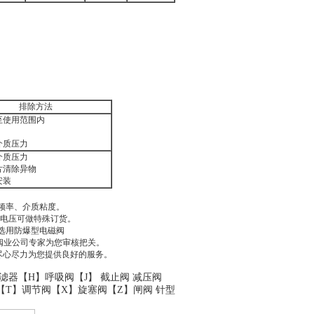
排除方法
至使用范围内
介质压力
介质压力
片清除异物
安装
频率、介质粘度。
源电压可做特殊订货。
选用防爆型电磁阀
阀业公司专家为您审核把关。
一定会尽心尽力为您提供良好的服务。
滤器
【H】
呼吸阀
【J】
截止阀
减压阀
【T】
调节阀
【X】
旋塞阀
【Z】
闸阀
针型