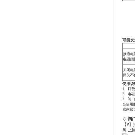
可能发
接通电
电磁阀
关闭电
阀关不
使用说
1、订
2、电
3、阀
当使用
感谢您访
◇ 阀
【P】
阀
止