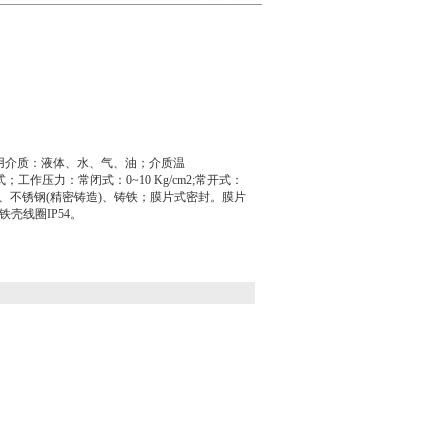
适用介质：液体、水、气、油；介质温
；工作压力：常闭式：0~10 Kg/cm2;常开式：
锻造)、不锈钢(精密铸造)、铸铁；膜片式密封。膜片
铁壳线圈IP54。