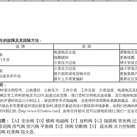
生的故障及其排除方法 :
故 障
原 因
电源电压太低
调整电压
源
线圈烧毁
更换线圈
打不开
介质压力过低
增大管道
介质压力过高
减小管道
源
膜片损坏或有异物卡住
更换新膜
住或关闭不佳
膜片上方塔簧偏斜
重新定位
明：
货时请注明型号、公称通径、公称压力、工作介质、工作压差、介质温度、电源电压及
磁阀正常工作时的电压为220V,如超过此范围，请订货时注明电压波动量。其它规格电
门的开通时间达12小时以上，请选用常开式电磁阀。当使用环境周围有易燃易爆品，请
的场合非常重要或环境比较复杂时,请您尽量提供设计图纸和详细参数，由我们的梅科
问我们的【http://www.021mksw.com】,如有任何疑问.您可以致电给我们,我们
门类：
【A】
安全阀
【D】
蝶阀
电磁阀
【F】
放料阀
【G】
隔膜阀
管夹阀
过
排泥阀
排气阀
排污阀
平衡阀
【Q】
球阀
切断阀
【S】
疏水阀
水力控制阀
回阀
柱塞阀
阻火器
。