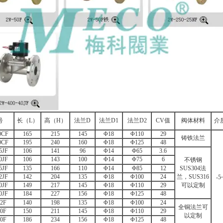
号
长（L）
高（H）
法兰D
法兰D1
法兰D2
CV值
阀体材料
介
0CF
165
215
145
Φ18
Φ110
29
铸铁法兰
0CF
195
240
160
Φ18
Φ125
48
5JF
106
141
96
Φ14
Φ65
3.6
0JF
106
143
100
Φ14
Φ75
6
不锈钢
5JF
135
166
110
Φ14
Φ85
12
SUS304法
2JF
142
204
135
Φ18
Φ100
24
兰，SUS316
-5
0JF
149
217
145
Φ18
Φ110
29
可以定制
0JF
184
227
156
Φ18
Φ125
48
2F
140
198
135
Φ18
Φ100
24
全铜法兰可
0F
150
211
145
Φ18
Φ110
29
以定制
0F
186
234
156
Φ18
Φ125
48