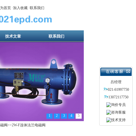
为首页
·
加入收藏
·
联系我们
技术文章
联系我们
吕经理
021-61997750
13072117750
1
2
3
4
5
电磁阀
>>2W-F连体法兰电磁阀