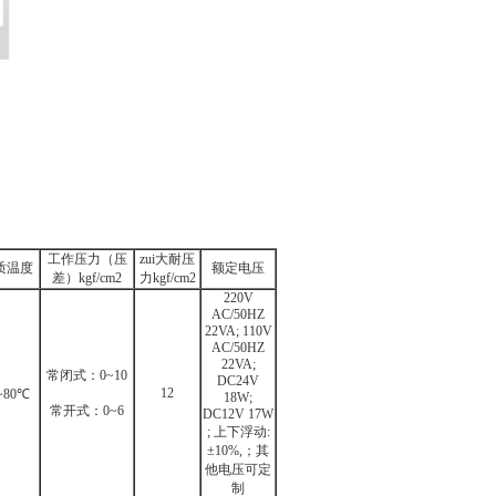
工作压力（压
zui大耐压
质温度
额定电压
差）kgf/cm2
力kgf/cm2
220V
AC/50HZ
22VA; 110V
AC/50HZ
22VA;
常闭式：0~10
DC24V
12
~80℃
18W;
常开式：0~6
DC12V 17W
; 上下浮动:
±10%,；其
他电压可定
制