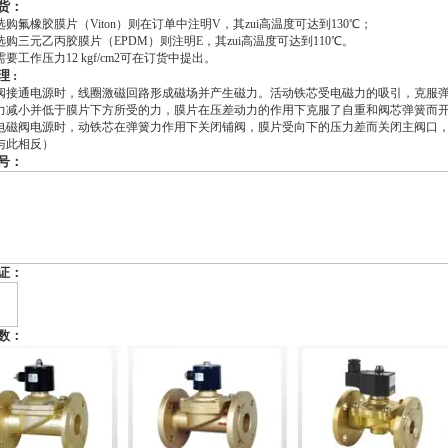
货：
购氟橡胶膜片（Viton）则在订单中注明V，其zui高温度可达到130℃；
购三元乙丙胶膜片（EPDM）则注明E，其zui高温度可达到110℃。
要工作压力12 kgf/cm2可在订货中提出。
 :
阀接通电源时，线圈激磁回路形成磁场并产生磁力。活动铁芯受电磁力的吸引，克服
力减小并低于膜片下方所受的力，膜片在压差动力的作用下克服了自重和阀芯弹簧而
电磁阀电源时，动铁芯在弹簧力作用下关闭铺阀，膜片受向下的压力差而关闭主阀口
与此相反）
号：
证：
数：