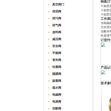
特殊订
真空阀门
※如您选
※如您选
排泥阀
※如您需
排污阀
工作原理
当电磁
排气阀
方作用
当断开
放料阀
作原理
减压阀
订货代
安全阀
平衡阀
管夹阀
柱塞阀
产品认
隔膜阀
旋塞阀
技术参
疏水阀
电磁阀
电液阀
切断阀