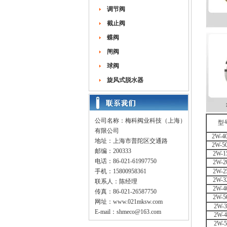
调节阀
截止阀
蝶阀
闸阀
球阀
旋风式脱水器
公司名称：梅科阀业科技（上海）
型
有限公司
2W-4
地址：上海市普陀区交通路
2W-5
邮编：200333
2W-1
电话：86-021-61997750
2W-2
手机：15800958361
2W-2
2W-3
联系人：陈经理
2W-4
传真：86-021-26587750
2W-5
网址：
www.021mksw.com
2W-3
E-mail：
shmeco@163.com
2W-4
2W-5