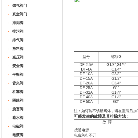
燃气阀门
真空阀门
排泥阀
排污阀
排气阀
放料阀
型号
螺纹G
减压阀
DF-2.5A
G1/8",G1/4"
安全阀
DF-4A
G1/4"
DF-10A
G3/8"
平衡阀
DF-15A
G1/2"
管夹阀
DF-20A
G3/4"
DF-25A
G1"
柱塞阀
DF-32A
G1¼"
DF-40A
G1½"
隔膜阀
DF-50A
G2"
旋塞阀
注：如订购不锈钢阀体，请在型号后加J。
可能发生的故障及其排除方法 :
疏水阀
故 障
电磁阀
接通电源
电液阀
电磁阀
打不开