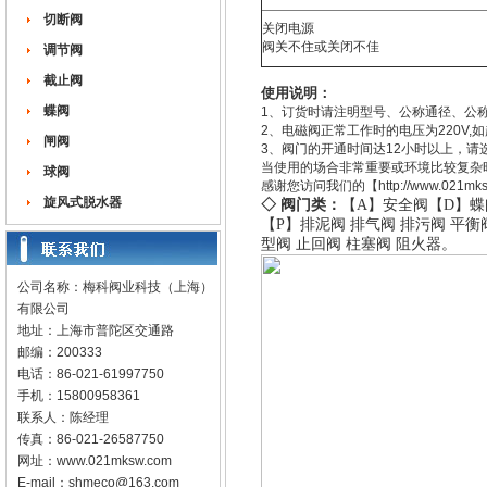
切断阀
关闭电源
阀关不住或关闭不佳
调节阀
截止阀
使用说明：
蝶阀
1、订货时请注明型号、公称通径、公
2、电磁阀正常工作时的电压为220V
闸阀
3、阀门的开通时间达12小时以上，
当使用的场合非常重要或环境比较复杂
球阀
感谢您访问我们的【http://www.0
旋风式脱水器
◇ 阀门类：
【A】
安全阀
【D】
蝶
【P】
排泥阀
排气阀
排污阀
平衡
型阀
止回阀
柱塞阀
阻火器
。
公司名称：梅科阀业科技（上海）
有限公司
地址：上海市普陀区交通路
邮编：200333
电话：86-021-61997750
手机：15800958361
联系人：陈经理
传真：86-021-26587750
网址：
www.021mksw.com
E-mail：
shmeco@163.com